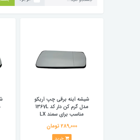
شیشه آینه برقی چپ آریکو
شی
مدل گرم کن دار کد 1367L
مناسب برای سمند LX
289,000 تومان
خرید