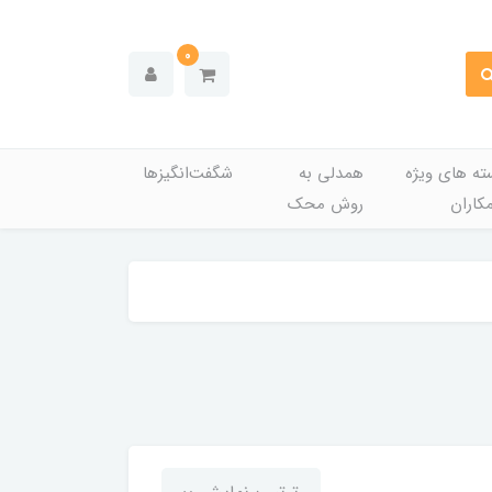
0
ته های ویژه
همدلی به
شگفت‌انگیزها
کاران
روش محک