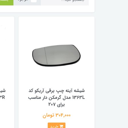
شیشه آینه چپ برقی آریکو کد
شیش
1363L مدل گرمکن دار مناسب
برای 207
304,000 تومان
خرید