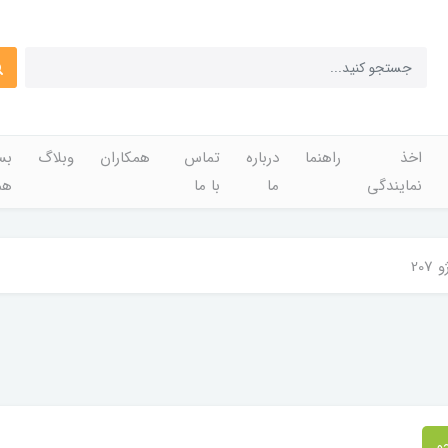
اخذ
راهنما
درباره
تماس
همکاران
وبلاگ
بس
نمایندگی
ما
با ما
هم
 207
و