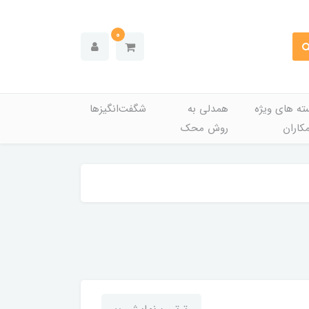
0
ته های ویژه
همدلی به
شگفت‌انگیزها
کاران
روش محک