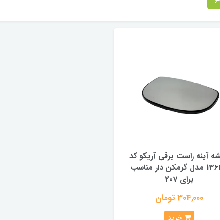
ه آینه راست برقی آریکو کد
1363R مدل گرمکن دار مناسب
برای 207
304,000 تومان
خرید