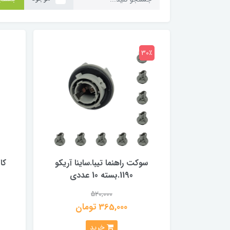
30٪
سوکت راهنما تیبا.ساینا آریکو
1190.بسته 10 عددی
520,000
365,000 تومان
خرید