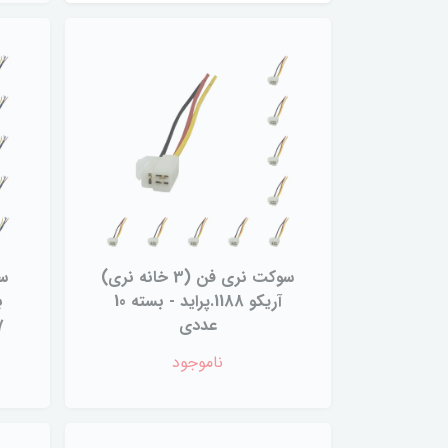
سوکت نری فن (3 خانه نری)
سو
آریکو 1188.پراید - بسته 10
عددی
407
ناموجود