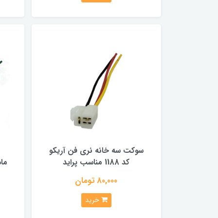
سوکت سه خانه نری فن آریکو
کد 1188 مناسب پراید
80,000 تومان
خرید