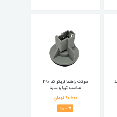
د
سوکت راهنما آریکو کد 1190
مناسب تیبا و ساینا
90,500 تومان
خرید