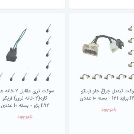
کت تبدیل چراغ جلو آریکو
سوکت نری مقابل 2 خان
 بسنه 10 عددی
کاره(2 خانه نری) آریکو
1192.پژو - بسته 10 عددی
ناموجود
ناموجود