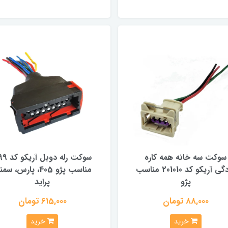
سوکت سه خانه همه کاره
سوکت رله دوبل 
مادگی آریکو کد 201010 مناسب
مناسب پژو 405، پارس، سم
پژو
پراید
88,000 تومان
615,000 تومان
خرید
خرید