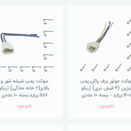
کت موتور برف پاکن.پمپ
سوکت پمپ شیشه شور و
بنزین (4 فیش نری) آریکو
بالابر(2 خانه مادگی) آریکو
1.پراید - بسته 10 عددی
1186.پراید.بسته 10 عددی
ناموجود
ناموجود