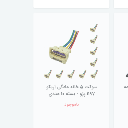
ه همه
سوکت 5 خانه مادگی آریکو
1197.پژو - بسته 10 عددی
ناموجود