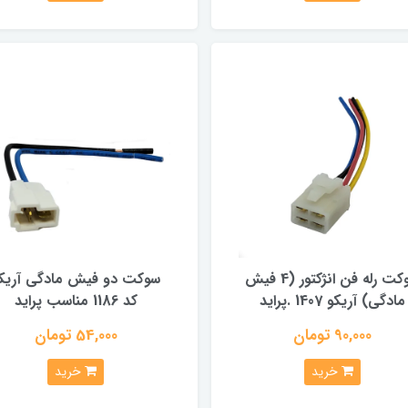
سوکت رله فن انژکتور (4 فیش
سوکت دو فیش مادگی آریک
مادگی) آریکو 1407 .پراید
کد 1186 مناسب پراید
90,000 تومان
54,000 تومان
خرید
خرید