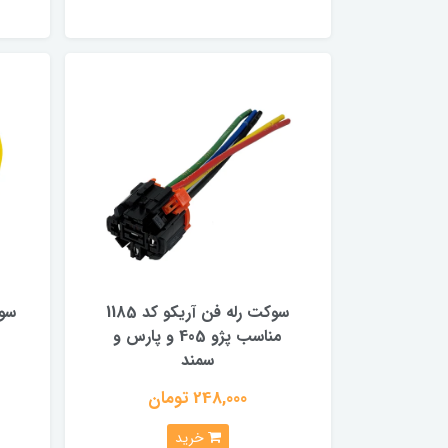
سوکت رله فن آریکو کد 1185
مناسب پژو 405 و پارس و
سمند
248,000 تومان
خرید