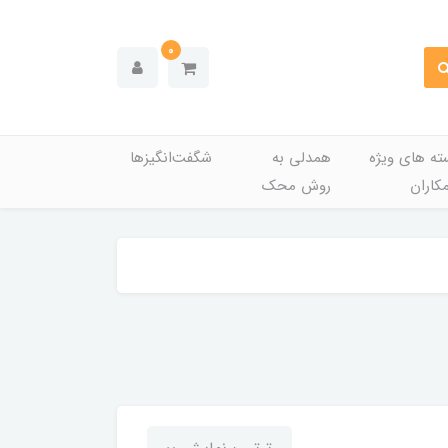
0
ته های ویژه
همدلی به
شگفت‌انگیزها
کاران
روش محک