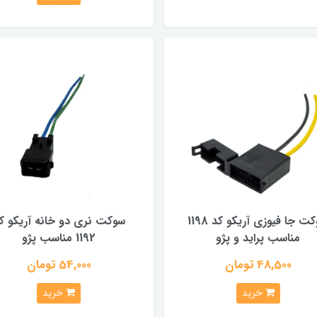
سوکت جا فیوزی آریکو کد 1198
سوکت نری دو خانه آریکو ک
مناسب پراید و پژو
1192 مناسب پژو
48,500 تومان
54,000 تومان
خرید
خرید