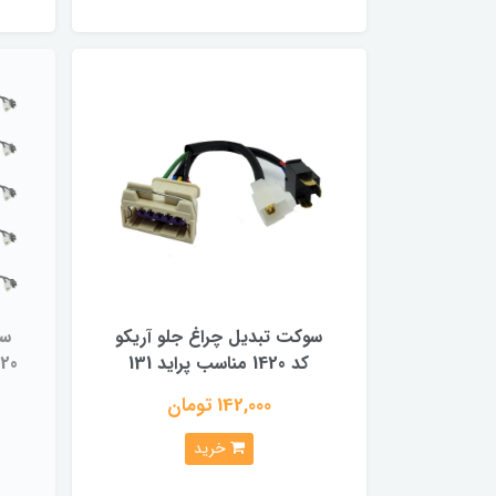
سوکت تبدیل چراغ جلو آریکو
سو
کد 1420 مناسب پراید 131
1420.پراید 131 -
142,000 تومان
خرید