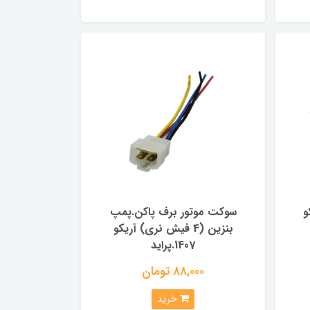
و
سوکت موتور برف پاکن.پمپ
بنزین (4 فیش نری) آریکو
1407.پراید
88,000 تومان
خرید