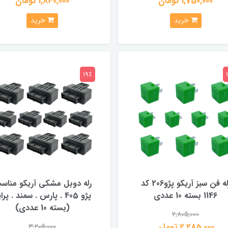
1,750,000 تومان
1,840,000 تومان
خرید
خرید
19٪
رله فن سبز آریکو پژو206 کد
رله دوبل مشکی آریکو مناس
1146 بسته 10 عددی
پژو 405 . پارس . سمند . پرا
(بسته 10 عددی)
2,805,000
2,285,000 تومان
3,205,000