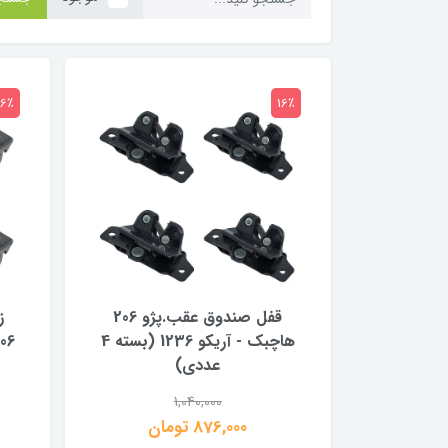
16٪
16٪
قفل صندوق عقب.پژو 206
ز
هاچبک - آریکو 1236 (بسته 4
عددی)
1,040,000
876,000 تومان