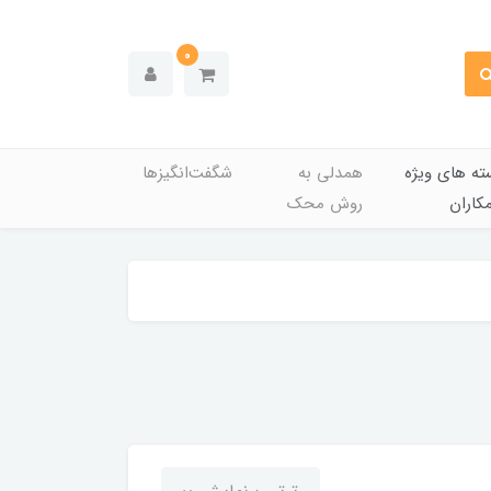
0
ته های ویژه
همدلی به
شگفت‌انگیزها
کاران
روش محک