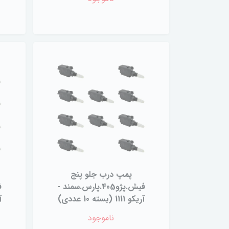
پمپ درب جلو پنج
فیش.پژو405.پارس.سمند -
آریکو 1111 (بسته 10 عددی)
آر
ناموجود