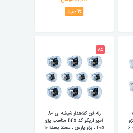
خرید
19٪
ه ای 80
رله فن کلاهدار شیشه ای 80
ب پژو
آمپر آریکو کد 1145 مناسب پژو
405 . پژو پارس . سمند بسته 6
405 . پژو پارس . سمند بسته 10