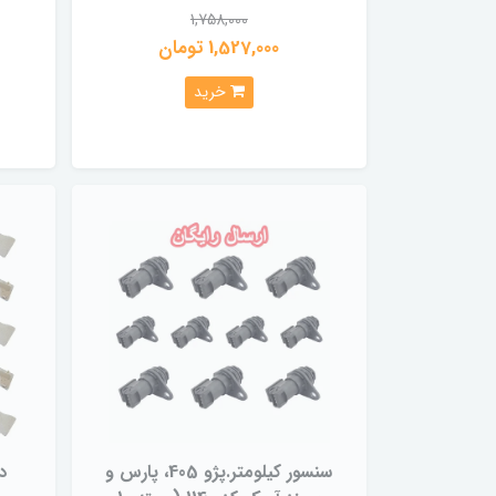
1,758,000
1,527,000 تومان
خرید
سنسور کیلومتر.پژو 405، پارس و
د