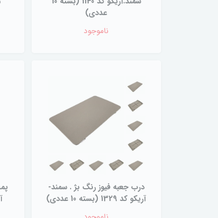
سمند.آریکو کد 1140 (بسته 10
عددی)
ناموجود
درب جعبه فیوز رنگ بژ . سمند-
پمپ
آریکو کد 1329 (بسته 10 عددی)
آریک
ناموجود