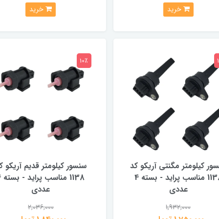
خرید
خرید
10٪
ور کیلومتر مگنتی آریکو کد
سنسور کیلومتر قدیم آریکو ک
1138 مناسب پراید - بسته 4
1138 من
عددی
عددی
2,036,000
1,932,000