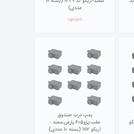
کد
سمند-آریکو کد 1329 (بسته 10
عددی)
ناموجود
پمپ درب صندوق
یکو
عقب.پژو405.پارس.سمند -
آریکو 1112 (بسته 10 عددی)