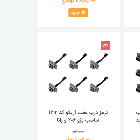
2,080,000 تومان
خرید
14٪
ب
ترمز درب عقب آریکو کد 1212
ید
مناسب پژو 206 و رانا
118,000
102,000 تومان