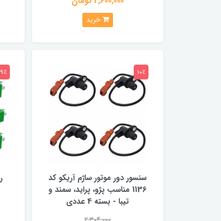
2,600,000 تومان
خرید
19٪
10٪
سنسور دور موتور ساژم آریکو کد
1136 مناسب پژو، پراید، سمند و
تیبا - بسته 4 عددی
2,304,000