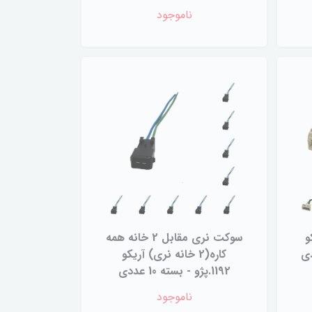
ناموجود
و
سوکت نری مقابل 2 خانه همه
کاره(2 خانه نری) آریکو
1192.پژو - بسته 10 عددی
ناموجود