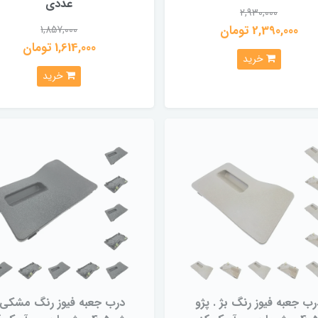
عددی
2,930,000
2,390,000 تومان
1,857,000
1,614,000 تومان
خرید
خرید
رب جعبه فیوز رنگ بژ . پژو
درب جعبه فیوز رنگ مشکی 