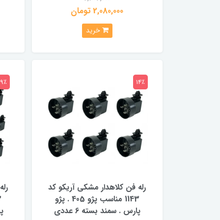
2,080,000 تومان
خرید
19٪
14٪
رله فن کلاهدار مشکی آریکو کد
رله
1143 مناسب پژو 405 . پژو
پارس . سمند بسته 6 عددی
پا