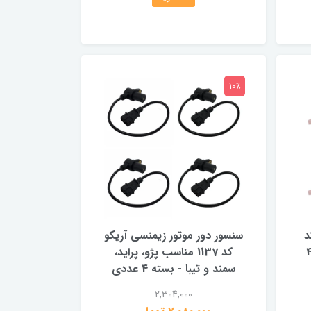
10٪
د
سنسور دور موتور زیمنسی آریکو
اسب پراید - بسته 4
کد 1137 مناسب پژو، پراید،
سمند و تیبا - بسته 4 عددی
2,304,000