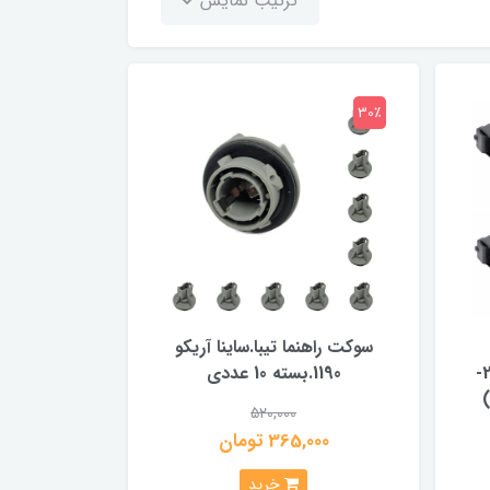
ترتیب نمایش
30٪
سوکت راهنما تیبا.ساینا آریکو
میکروسوئیچ.پژو 206.پژو 207-
1190.بسته 10 عددی
520,000
365,000 تومان
خرید