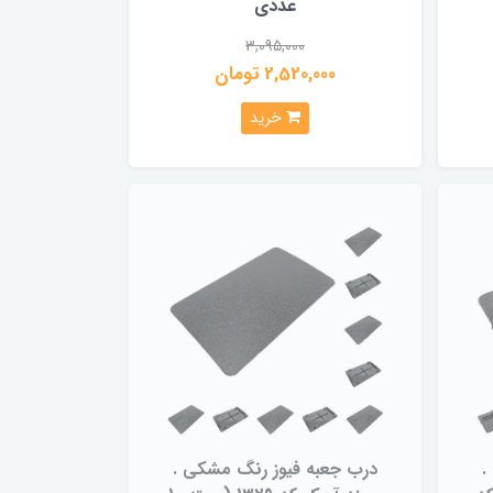
عددی
3,095,000
2,520,000 تومان
خرید
.
درب جعبه فیوز رنگ مشکی .