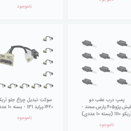
ناموجود
پمپ درب عقب دو
سوکت تبدیل چراغ جلو آریک
فیش.پژو405.پارس.سمند -
1420.پراید 131 - بسنه 10 عددی
یکو 1110 (بسته 10 عددی)
ناموجود
ناموجود