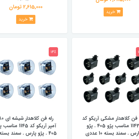
2,615,000 تومان
خرید
خرید
14٪
 فن کلاهدار مشکی آریکو کد
رله فن کلاهدار شیش
1143 مناسب پژو 405 . پژو
آمپر آریکو کد 1145 مناس
رس . سمند بسته 10 عددی