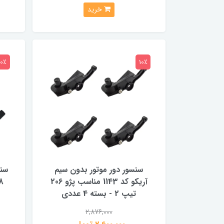
خرید
10٪
10٪
سنسور دور موتور بدون سیم
سنس
آریکو کد 1143 مناسب پژو 206
تیپ 2 - بسته 4 عددی
2,876,000