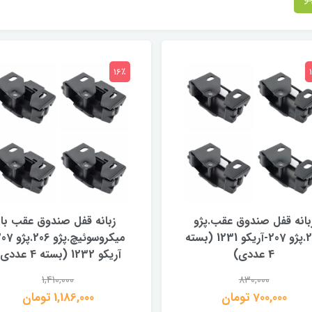
16٪
بانه قفل صندوق عقب.پژو
زبانه قفل صندوق عقب با
206.پژو 207-آریکو 1231 (بسته
4 عددی)
آریکو 1232 (بسته 4 عددی)
1,410,000
830,000
700,000 تومان
1,186,000 تومان