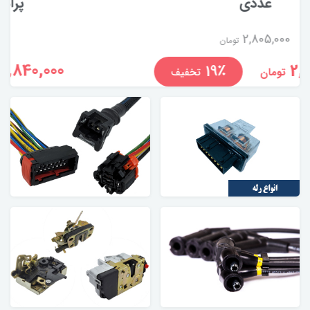
پراید - بسته 4 عددی
2,036,000
تومان
1,840,000
10٪
تخفیف
تومان