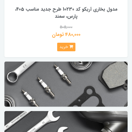
مدول بخاری آریکو کد 10230 طرح جدید مناسب 405،
پارس، سمند
505,000
480,000 تومان
خرید