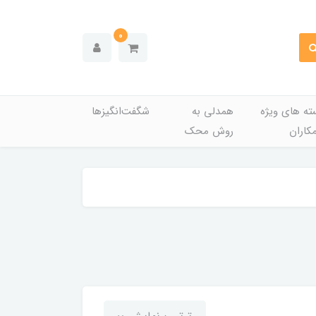
0
ته های ویژه
همدلی به
شگفت‌انگیزها
کاران
روش محک