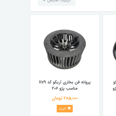
ترتیب نمایش
و
پروانه فن بخاری آریکو کد 1179
405 و پژو
مناسب پژو 206
285,000 تومان
خرید