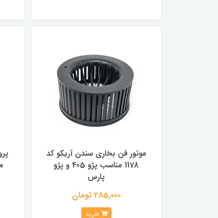
موتور فن بخاری سندن آریکو کد
1178 مناسب پژو 405 و پژو
منا
پارس
285,000 تومان
خرید