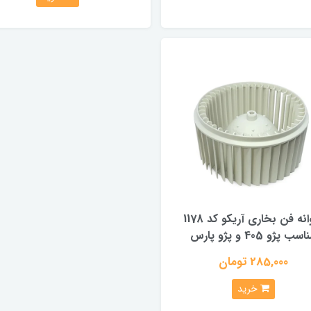
پروانه فن بخاری آریکو کد 1178
سب پژو 405 و پژو پارس
285,000 تومان
خرید