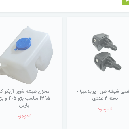
ی شیشه شور . پراید.تیبا -
مخزن شیشه شوی آریکو کد
بسته 2 عددی
1395 مناسب پژو 405 و
پارس
ناموجود
ناموجود