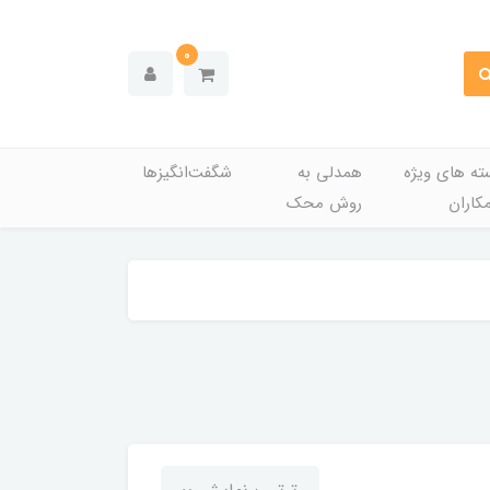
0
ته های ویژه
همدلی به
شگفت‌انگیزها
کاران
روش محک