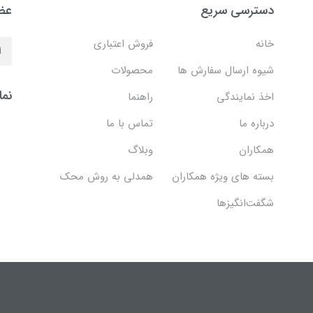
دسترسی سریع
عضو
خانه
فروش اعتباری
شیوه ارسال سفارش ها
محصولات
نما
اخذ نمایندگی
راهنما
درباره ما
تماس با ما
همکاران
وبلاگ
بسته های ویژه همکاران
همدلی به روش محک
شگفت‌انگیزها