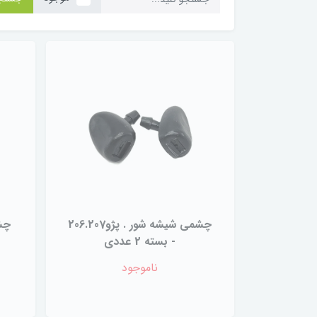
چشمی شیشه شور . پژو206.207
چشم
- بسته 2 عددی
ناموجود