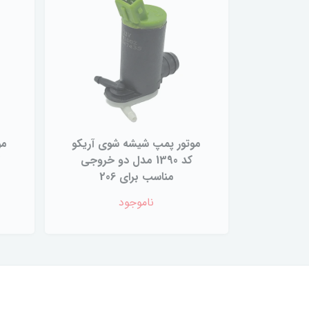
موتور پمپ شیشه شوی آریکو
مو
کد 1390 مدل دو خروجی
ک
مناسب برای 206
ناموجود