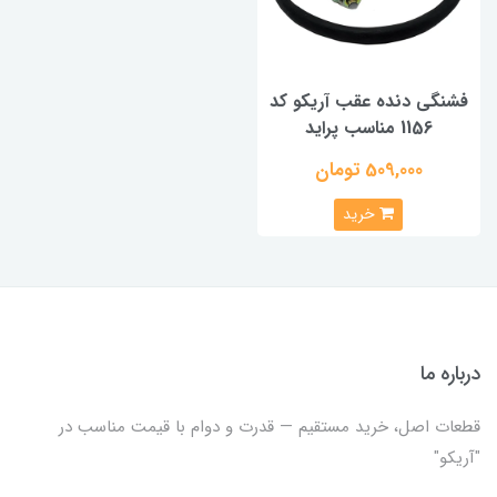
فشنگی دنده عقب آریکو کد
1156 مناسب پراید
509,000 تومان
خرید
درباره ما
قطعات اصل، خرید مستقیم — قدرت و دوام با قیمت مناسب در
"آریکو"