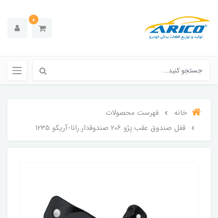
0
خانه
فهرست محصولات
قفل صندوق عقب.پژو 206 صندوقدار.رانا-آریکو 1235