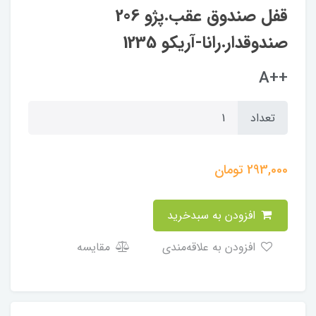
قفل صندوق عقب.پژو 206
صندوقدار.رانا-آریکو 1235
++A
تعداد
293,000
تومان
افزودن به سبدخرید
افزودن به علاقه‌مندی
مقایسه