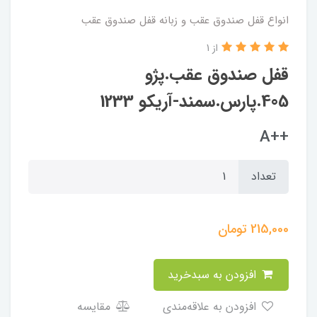
انواع قفل صندوق عقب و زبانه قفل صندوق عقب
از 1
قفل صندوق عقب.پژو
405.پارس.سمند-آریکو 1233
++A
تعداد
215,000
تومان
افزودن به سبدخرید
افزودن به علاقه‌مندی
مقایسه