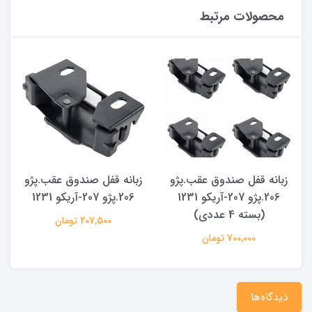
محصولات مرتبط
زبانه قفل صندوق عقب.پژو
زبانه قفل صندوق عقب.پژو
206.پژو 207-آریکو 1231
206.پژو 207-آریکو 1231
(بسته 4 عددی)
207,500 تومان
700,000 تومان
دیدگاه‌ها