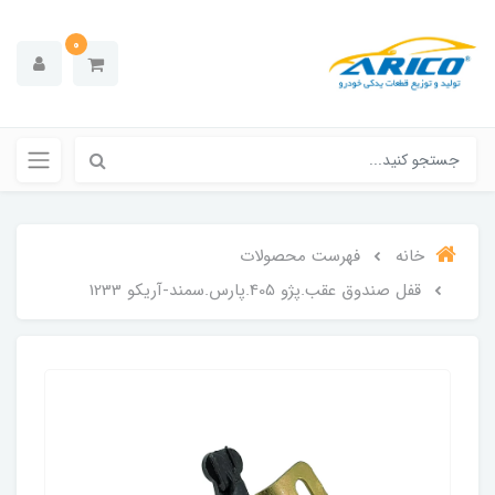
0
خانه
فهرست محصولات
قفل صندوق عقب.پژو 405.پارس.سمند-آریکو 1233