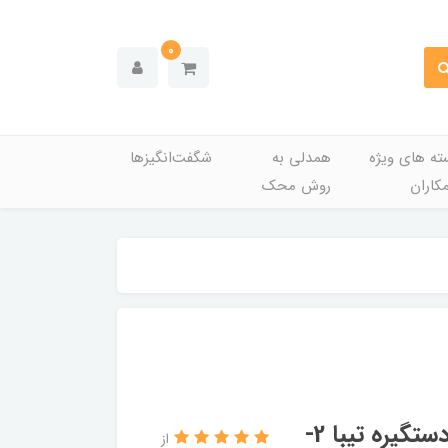
0
ته های ویژه
همدلی به
شگفت‌انگیزها
کاران
روش محک
مجموعه قفل عقب چپ کابلی جدید با دستگیره تیبا 2-
از