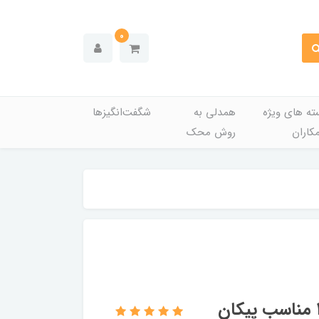
0
ته های ویژه
همدلی به
شگفت‌انگیزها
کاران
روش محک
وایر شمع سیلیکونی پارت سهند کد 1379 مناسب پیکان