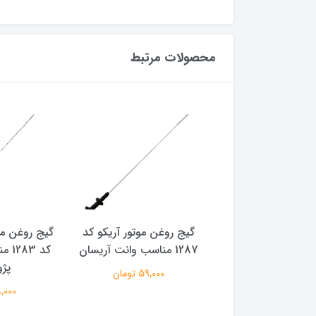
محصولات مرتبط
ن موتور صاف آریکو
گیج روغن موتور آریکو کد
گیج روغن مو
کد 1488 مناسب پژو 405 و
1287 مناسب وانت آریسان
پژو پارس
پژو
59,000 تومان
62,000 تومان
78,000 ت