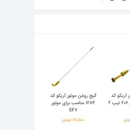
 آریکو کد
گیج روغن موتور آریکو کد
گیج روغن موتور صاف
1285 مناسب پژو 206 تیپ 2
1284 مناسب برای موتور
EF7
پژو پارس
88,500 تومان
62,000 تومان