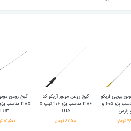
تور پیچی آریکو
گیج روغن موتور آریکو کد
گیج روغن موتور
کد 1283 مناسب پژو 405 و
1286 مناسب پژو 206 تیپ 5
 پارس
TU5
TU3
ومان
82,500 تومان
82,500 تومان