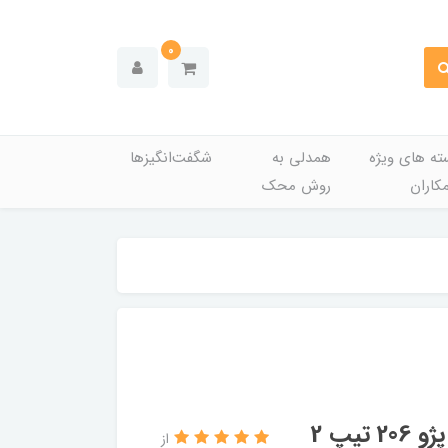
0
ته های ویژه
همدلی به
شگفت‌انگیزها
کاران
روش محک
گیج روغن موتور آریکو کد 1285 مناسب پژو 206 تیپ 2
از