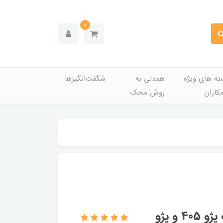
0
ته های ویژه
همدلی به
شگفت‌انگیزها
کاران
روش محک
اتوماتیک راهنما آریکو مدل 1122 مناسب پژو 405 و پژو