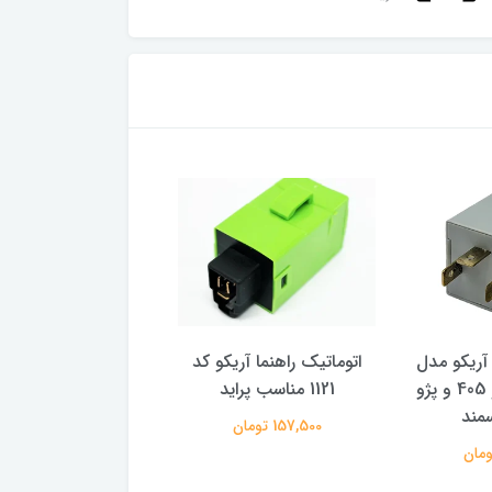
 آریکو مدل
اتوماتیک راهنما آریکو کد
اتوماتیک استارت آری
1122 مناسب پژو 405 و پژو
1121 مناسب پراید
1123 مناسب پراید
مند
157,500 تومان
2,082,000 تومان