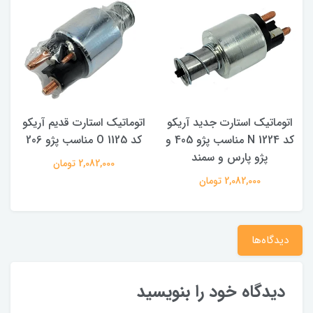
اتوماتیک استارت جدید آریکو
اتوماتیک استارت قدیم آریکو
40 و
کد 1224 N مناسب پژو 405 و
کد 1125 O مناسب پژو 206
پژو پارس و سمند
2,082,000 تومان
2,082,000 تومان
دیدگاه‌ها
دیدگاه خود را بنویسید