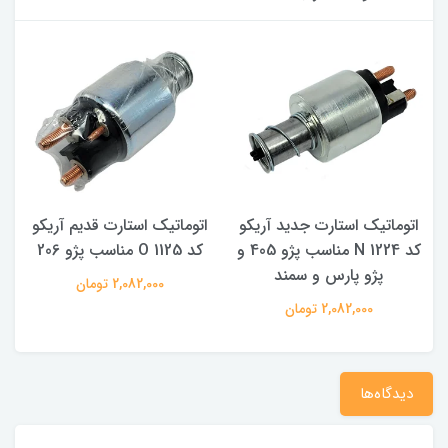
اتوماتیک استارت جدید آریکو
اتوماتیک استارت قدیم آریکو
40 و
کد 1224 N مناسب پژو 405 و
کد 1125 O مناسب پژو 206
پژو پارس و سمند
2,082,000 تومان
2,082,000 تومان
دیدگاه‌ها