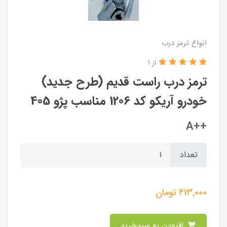
انواع ترمز درب
از 1
ترمز درب راست قدیم (طرح جدید)
خودرو آریکو کد 1206 مناسب پژو 405
++A
تعداد
413,000
تومان
افزودن به سبدخرید