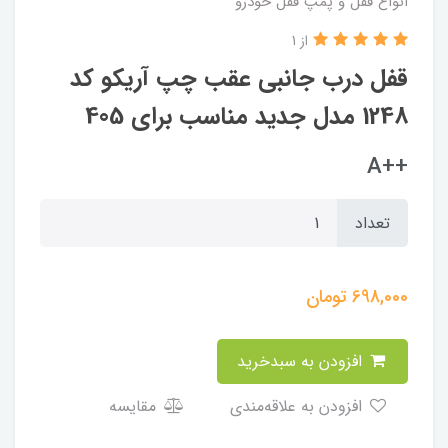
انواع قفل و پمپ قفل خودرو
از 1
قفل درب جانبی عقب چپ آریکو کد
1248 مدل جدید مناسب برای 405
++A
تعداد
698,000
تومان
افزودن به سبدخرید
افزودن به علاقه‌مندی
مقایسه