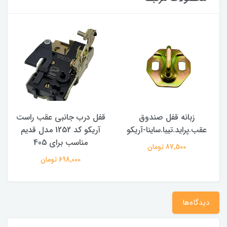
زبانه قفل صندوق
قفل درب جانبی عقب راست
عقب.پراید.تیبا.ساینا-آریکو
آریکو کد 1252 مدل قدیم
مناسب برای 405
م
87,500 تومان
698,000 تومان
دیدگاه‌ها