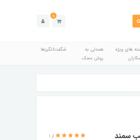
0
ته های ویژه
همدلی به
شگفت‌انگیزها
کاران
روش محک
از 1