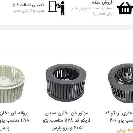
فروش عمده
تضمین اصالت کالا
سفارش عمده، تحویل رایگان
همراه با گارانتی معتبر
برای همکاران!
بخاری آریکو کد
موتور فن بخاری سندن
پروانه فن بخاری
آریکو کد 1178 مناسب پژو
405 و پژو پارس
پارس
تومان