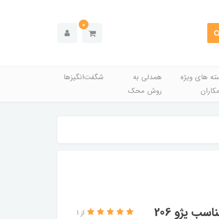
0
ته های ویژه
همدلی به
شگفت‌انگیزها
کاران
روش محک
از 1