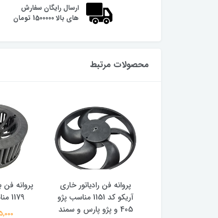
ارسال رایگان سفارش
های بالا 1500000 تومان
محصولات مرتبط
فن دو دور آریکو کد
پروانه فن رادیاتور خاری
پروانه فن 
سب پراید
آریکو کد 1151 مناسب پژو
1179 مناسب پژو 206
405 و پژو پارس و سمند
380,000 تومان
285,000 