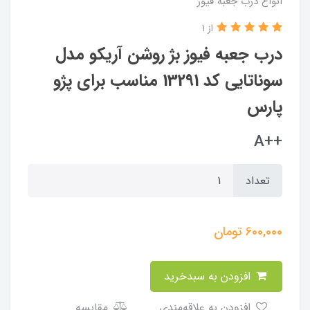
انواع درب جعبه فیوز
از 1
درب جعبه فیوز بژ روشن آریکو مدل
سوناتایی کد 13291 مناسب برای پژو
پارس
++A
تعداد
600,000
تومان
افزودن به سبدخرید
افزودن به علاقه‌مندی
مقایسه