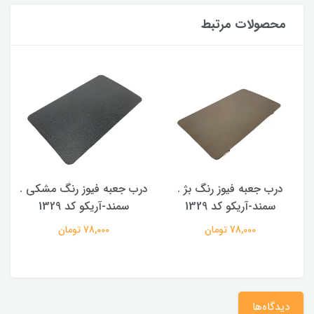
محصولات مرتبط
درب جعبه فیوز رنگ بژ .
درب جعبه فیوز رنگ مشکی .
د
سمند-آریکو کد 1329
سمند-آریکو کد 1329
78,000 تومان
78,000 تومان
دیدگاه‌ها