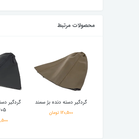
محصولات مرتبط
 دسته دنده مشکی
گردگیر دسته دنده بژ سمند
گردگیر دس
سمند
405 پا
120,500 تومان
120,500 تومان
120,500 