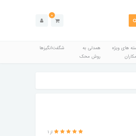
0
ته های ویژه
همدلی به
شگفت‌انگیزها
کاران
روش محک
از 1