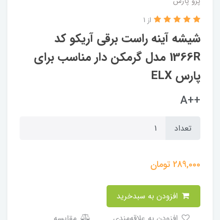
پژو پارس
از 1
شیشه آینه راست برقی آریکو کد
1366R مدل گرمکن دار مناسب برای
پارس ELX
++A
تعداد
289,000
تومان
افزودن به سبدخرید
افزودن به علاقه‌مندی
مقایسه