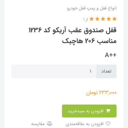
انواع قفل و پمپ قفل خودرو
از 1
قفل صندوق عقب آریکو کد 1236
مناسب 206 هاچبک
++A
تعداد
233,000
تومان
افزودن به سبدخرید
افزودن به علاقه‌مندی
مقایسه