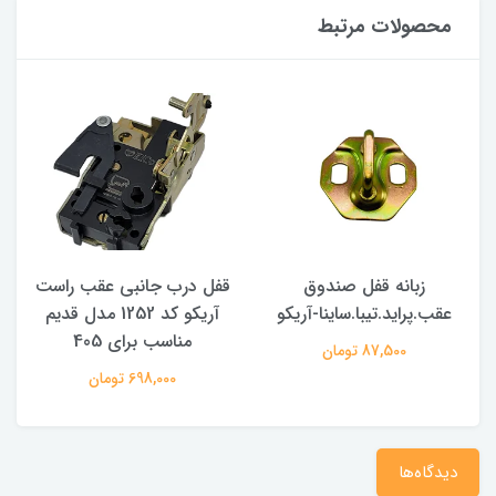
محصولات مرتبط
زبانه قفل صندوق
قفل درب جانبی عقب راست
عقب.پراید.تیبا.ساینا-آریکو
آریکو کد 1252 مدل قدیم
مناسب برای 405
م
87,500 تومان
698,000 تومان
دیدگاه‌ها