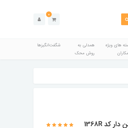
0
ته های ویژه
همدلی به
شگفت‌انگیزها
کاران
روش محک
شیشه آینه راست برقی آریکو مدل گرم کن دار کد 1368R