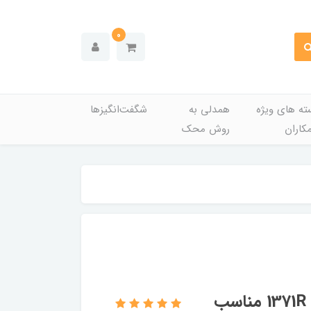
0
ته های ویژه
همدلی به
شگفت‌انگیزها
کاران
روش محک
شیشه آینه بغل دستی راست آریکو مدل 1371R مناسب