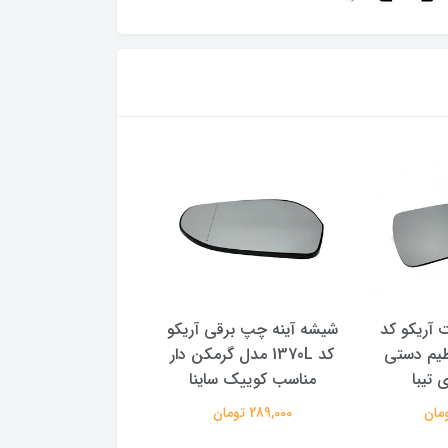
 آریکو کد
شیشه آینه چپ برقی آریکو
شیشه آینه راست برقی
تنظیم دستی
کد 1370L مدل گرمکن دار
کد 1370R مدل گ
 تیبا
مناسب کوییک ساینا
مناسب کوییک سای
289,000 تومان
289,000 تومان