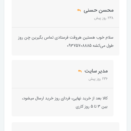
محسن حسنی
238 روز پیش
سلام خوب هستین هروقت فرستادی تماس بگیرین چن روز
طول می‌کشه 09375708885
مدیر سایت
236 روز پیش
کالا بعد از خرید نهایی، فردای روز خرید ارسال میشود،
بین 3 تا 5 روز کاری