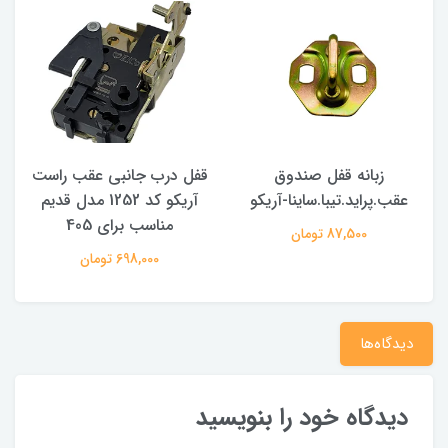
زبانه قفل صندوق
قفل درب جانبی عقب راست
عقب.پراید.تیبا.ساینا-آریکو
آریکو کد 1252 مدل قدیم
مناسب برای 405
م
87,500 تومان
698,000 تومان
دیدگاه‌ها
دیدگاه خود را بنویسید