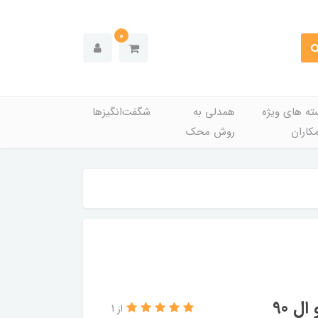
0
ته های ویژه
همدلی به
شگفت‌انگیزها
کاران
روش محک
ل 90
از 1