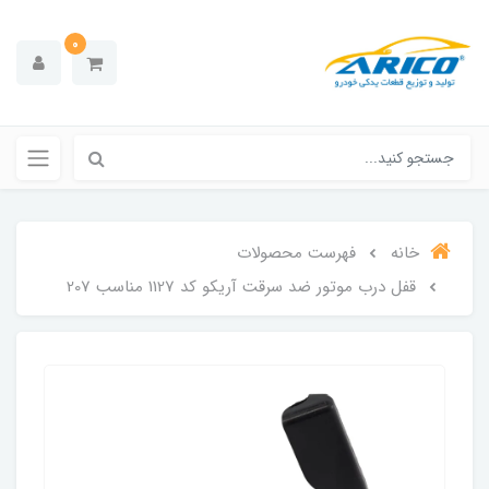
0
خانه
فهرست محصولات
قفل درب موتور ضد سرقت آریکو کد 1127 مناسب 207