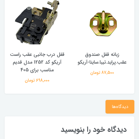
زبانه قفل صندوق
قفل درب جانبی عقب راست
عقب.پراید.تیبا.ساینا-آریکو
آریکو کد 1252 مدل قدیم
مناسب برای 405
م
87,500 تومان
698,000 تومان
دیدگاه‌ها
دیدگاه خود را بنویسید