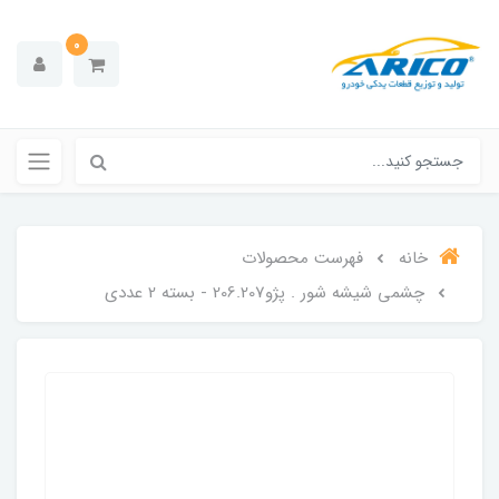
0
خانه
فهرست محصولات
چشمی شیشه شور . پژو206.207 - بسته 2 عددی