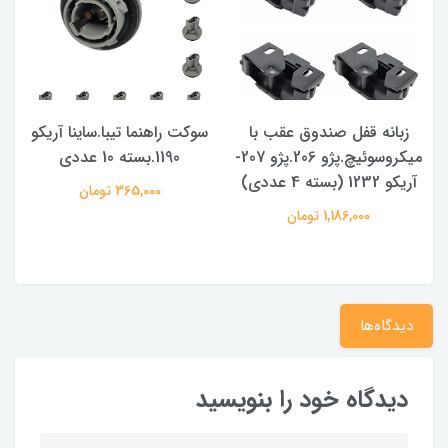
زبانه قفل صندوق عقب با
سوکت راهنما تیبا.ساینا آریکو
میکروسوئیچ.پژو 206.پژو 207-
1190.بسته 10 عددی
آریکو 1232 (بسته 4 عددی)
365,000 تومان
1,186,000 تومان
دیدگاه‌ها
دیدگاه خود را بنویسید