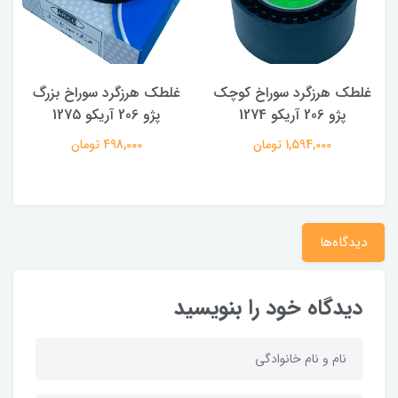
غلطک هرزگرد سوراخ کوچک
غلطک هرزگرد سوراخ بزرگ
پژو 206 آریکو 1274
پژو 206 آریکو 1275
1,594,000 تومان
498,000 تومان
دیدگاه‌ها
دیدگاه خود را بنویسید