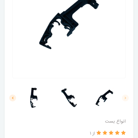
انواع بست
از 1