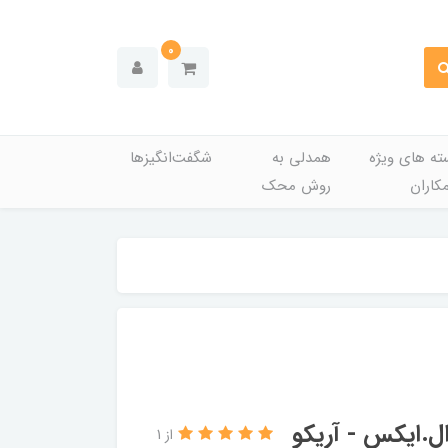
0
ته های ویژه
همدلی به
شگفت‌انگیزها
کاران
روش محک
ال.ایکس - آریکو
از 1