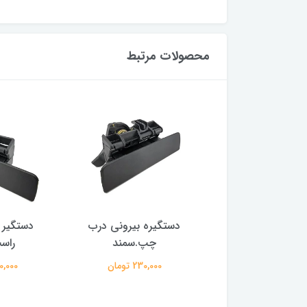
محصولات مرتبط
 داشبورد بژ روشن .
دستگیره بیرونی درب
دستگیر 
و پارس - آریکو
چپ.سمند
راس
61,000 تومان
230,000 تومان
230,000 