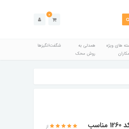
0
ته های ویژه
همدلی به
شگفت‌انگیزها
کاران
روش محک
قفل درب جانبی عقب چپ قدیم آریکو کد 1260 مناسب
از