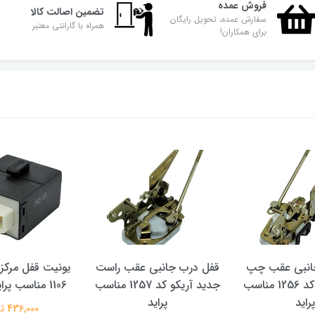
فروش عمده
تضمین اصالت کالا
سفارش عمده، تحویل رایگان
همراه با گارانتی معتبر
برای همکاران!
انبی عقب چپ
قفل درب جانبی عقب راست
یونیت قفل مرکز
جدید آریکو کد 1256 مناسب
جدید آریکو کد 1257 مناسب
1106 مناسب پراید و پیکان
پراید
پراید
436,000 تومان