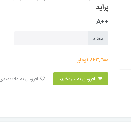
پراید
++A
تعداد
843,500
تومان
افزودن به سبدخرید
افزودن به علاقه‌مندی