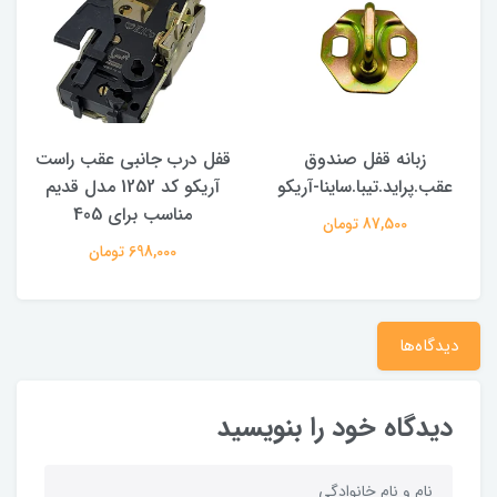
زبانه قفل صندوق
قفل درب جانبی عقب راست
عقب.پراید.تیبا.ساینا-آریکو
آریکو کد 1252 مدل قدیم
مناسب برای 405
م
87,500 تومان
698,000 تومان
دیدگاه‌ها
دیدگاه خود را بنویسید