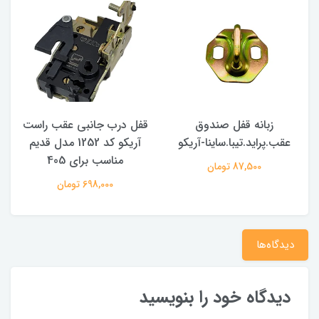
زبانه قفل صندوق
قفل درب جانبی عقب راست
عقب.پراید.تیبا.ساینا-آریکو
آریکو کد 1252 مدل قدیم
مناسب برای 405
م
87,500 تومان
698,000 تومان
دیدگاه‌ها
دیدگاه خود را بنویسید