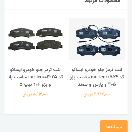
محصولات مرتبط
لنت ترمز جلو خودرو ایساکو
لنت ترمز جلو خودرو ایساکو
و
کد isc-len00754 مناسب پژو
کد isc-len002225 مناسب رانا
405 و پارس و سمند
و پژو 206 تیپ 5
4,947,000 تومان
5,917,000 تومان
دیدگاه‌ها