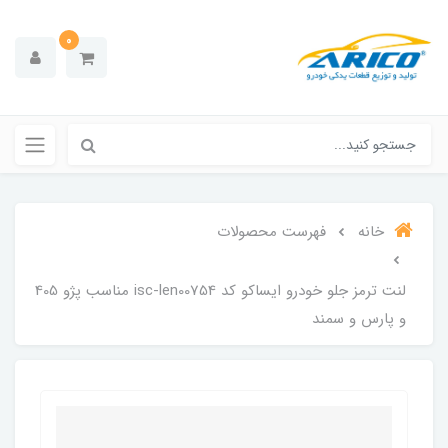
0
خانه
فهرست محصولات
لنت ترمز جلو خودرو ایساکو کد isc-len00754 مناسب پژو 405
و پارس و سمند