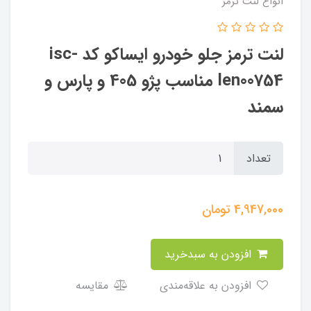
انواع لنت ترمز
لنت ترمز جلو خودرو ایساکو کد isc-
len00754 مناسب پژو 405 و پارس و
سمند
تعداد
4,947,000
تومان
افزودن به سبدخرید
افزودن به علاقه‌مندی
مقایسه