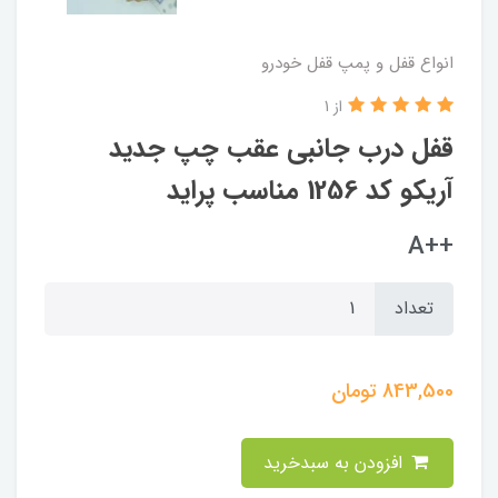
انواع قفل و پمپ قفل خودرو
از 1
قفل درب جانبی عقب چپ جدید
آریکو کد 1256 مناسب پراید
++A
تعداد
843,500
تومان
افزودن به سبدخرید