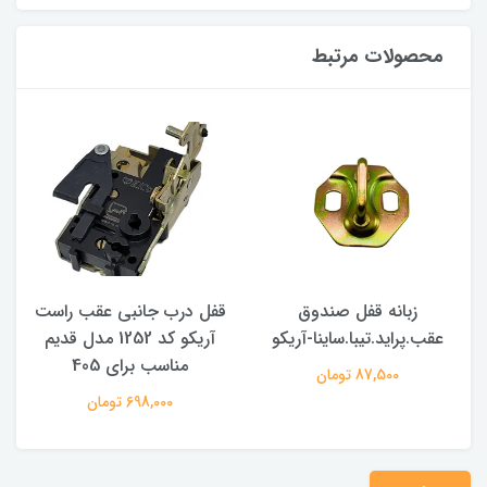
محصولات مرتبط
زبانه قفل صندوق
قفل درب جانبی عقب راست
عقب.پراید.تیبا.ساینا-آریکو
آریکو کد 1252 مدل قدیم
مناسب برای 405
م
87,500 تومان
698,000 تومان