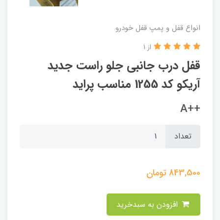
انواع قفل و پمپ قفل خودرو
از 1
قفل درب جانبی جلو راست جدید
آریکو کد 1255 مناسب پراید
++A
تعداد
843,500
تومان
افزودن به سبدخرید