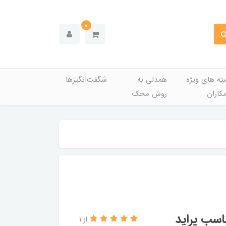
0
ته های ویژه
همدلی به
شگفت‌انگیزها
کاران
روش محک
از 1