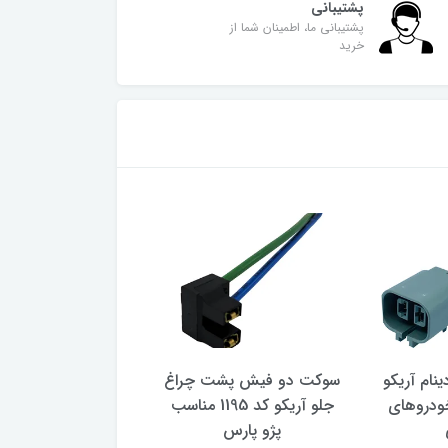
پشتیبانی
پشتیبانی ما، اطمینان شما از
خرید
نام آریکو
سوکت دو فیش پشت چراغ
سوکت سه فیش پشت
ودروهای
جلو آریکو کد 1195 مناسب
جلو آ
پژو پارس
پژو