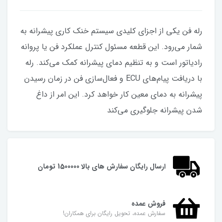
رله فن يکي از اجزاي کليدي سيستم خنک کاري پيشرانه به
شمار مي‌رود. اين قطعه مسئول کنترل عملکرد فن يا پروانه
رادياتور است و به تنظيم دماي پيشرانه کمک مي‌کند. رله
با دريافت پيام‌هاي ECU و فعال‌سازي فن در زمان رسيدن
پيشرانه به دماي معين کار خواهد کرد. اين امر از داغ
شدن پيشرانه جلوگيري مي‌کند
ارسال رایگان سفارش های بالا 1500000 تومان
فروش عمده
سفارش عمده، تحویل رایگان برای همکاران!