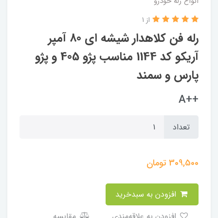
انواع رله خودرو
از 1
رله فن کلاهدار شیشه ای 80 آمپر
آریکو کد 1144 مناسب پژو 405 و پژو
پارس و سمند
++A
تعداد
309,500
تومان
افزودن به سبدخرید
افزودن به علاقه‌مندی
مقایسه