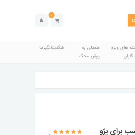
0
ته های ویژه
همدلی به
شگفت‌انگیزها
کاران
روش محک
سب برای پژو
از