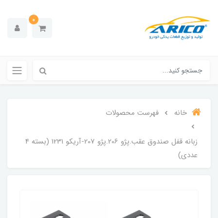
0
خانه
فهرست محصولات
زبانه قفل صندوق عقب.پژو 206.پژو 207-آریکو 1231 (بسته 4
عددی)