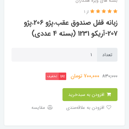
بسته های ویژه همکاران
از 1
زبانه قفل صندوق عقب.پژو 206.پژو
207-آریکو 1231 (بسته 4 عددی)
تعداد
700,000
تومان
830,000
تخفیف
16٪
افزودن به سبدخرید
افزودن به علاقه‌مندی
مقایسه