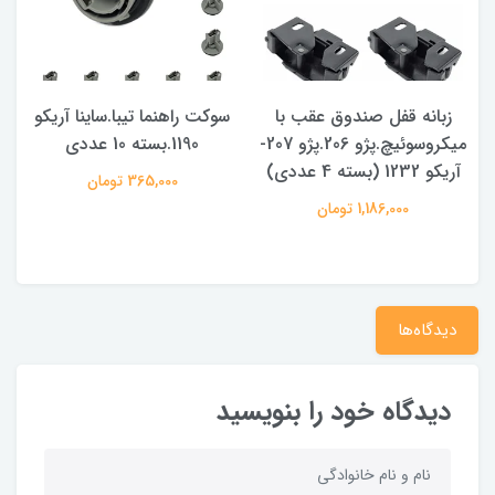
زبانه قفل صندوق عقب با
سوکت راهنما تیبا.ساینا آریکو
میکروسوئیچ.پژو 206.پژو 207-
1190.بسته 10 عددی
آریکو 1232 (بسته 4 عددی)
365,000 تومان
1,186,000 تومان
دیدگاه‌ها
دیدگاه خود را بنویسید