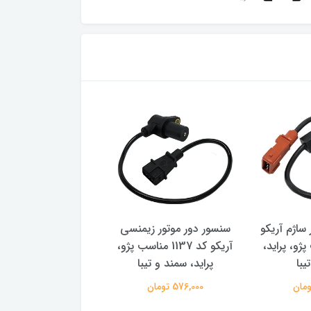
ساژم آریکو
سنسور دور موتور زیمنسی
سنسور دور موتور بد
سب پژو، پراید،
آریکو کد 1137 مناسب پژو،
آریکو کد 43
یبا
پراید، سمند و تیبا
206 تیپ 2
576,000 تومان
719,000 تومان