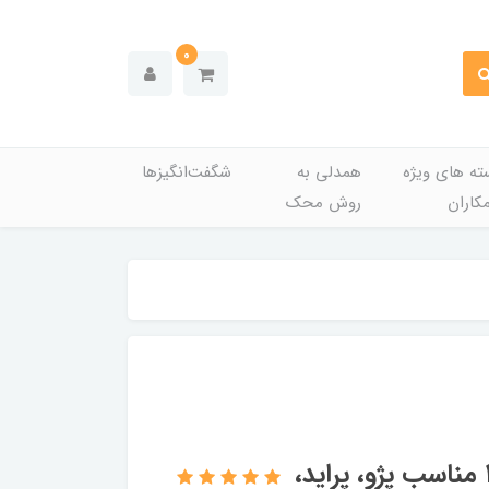
0
ته های ویژه
همدلی به
شگفت‌انگیزها
کاران
روش محک
سنسور دور موتور زیمنسی آریکو کد 1137 مناسب پژو، پراید،