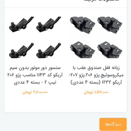
زبانه قفل صندوق عقب با
سنسور دور موتور بدون سیم
میکروسوئیچ.پژو 206.پژو 207-
آریکو کد 1143 مناسب پژو 206
آریکو 1232 (بسته 4 عددی)
تیپ 2 - بسته 4 عددی
1,186,000 تومان
2,600,000 تومان
دیدگاه‌ها