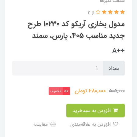
شگفت‌انگیزها
از 3
مدول بخاری آریکو کد 10230 طرح
جدید مناسب 405، پارس، سمند
++A
تعداد
480,000
تومان
505,000
تخفیف
5٪
افزودن به سبدخرید
افزودن به علاقه‌مندی
مقایسه