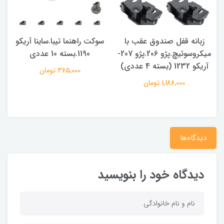
زبانه قفل صندوق عقب با
سوکت راهنما تیبا.ساینا آریکو
میکروسوئیچ.پژو 206.پژو 207-
1190.بسته 10 عددی
آریکو 1232 (بسته 4 عددی)
365,000 تومان
1,186,000 تومان
دیدگاه‌ها
دیدگاه خود را بنویسید